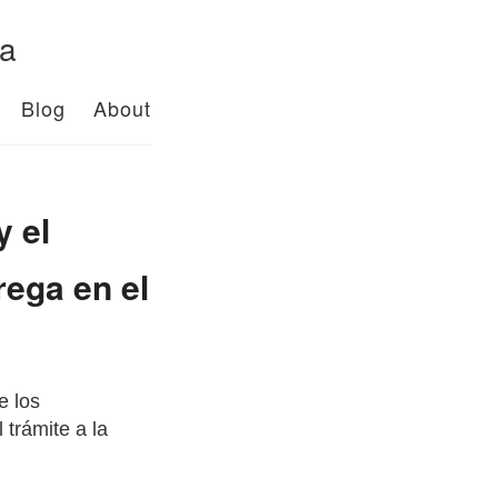
da
Blog
About
y el
rega en el
e los
 trámite a la