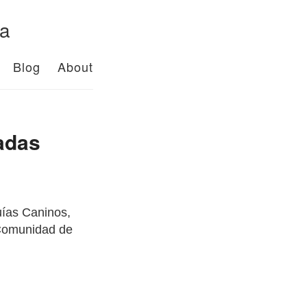
da
Blog
About
nadas
uías Caninos,
 Comunidad de