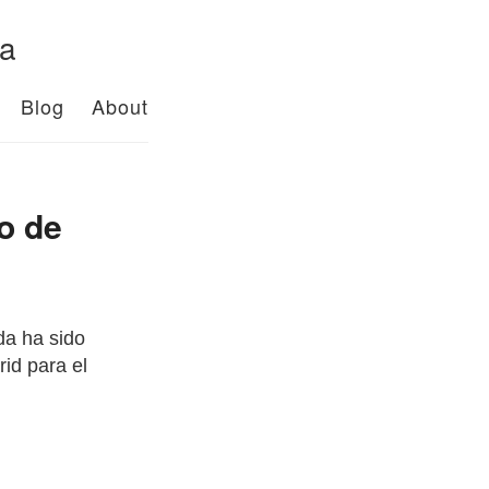
da
Blog
About
o de
da ha sido
id para el