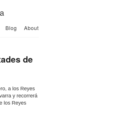
da
Blog
About
tades de
ero, a los Reyes
varra y recorrerá
de los Reyes