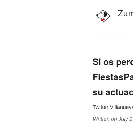
Zum
Si os per
FiestasP
su actuac
Twitter Villanue
Written on July 