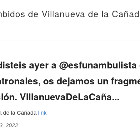
bidos de Villanueva de la Caña
disteis ayer a @esfunambulista 
atronales, os dejamos un fragm
ión. VillanuevaDeLaCaña...
va de la Cañada
link
23, 2022