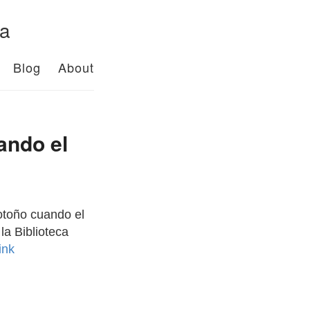
da
Blog
About
ando el
 otoño cuando el
la Biblioteca
link