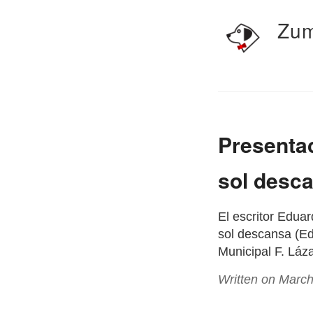
Zum
Presentac
sol desc
El escritor Edua
sol descansa (Edi
Municipal F. Láz
Written on March