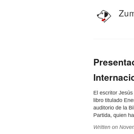
Zum
Presentac
Internaci
El escritor Jesú
libro titulado En
auditorio de la B
Partida, quien ha
Written on Nove