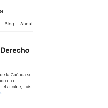
da
Blog
About
y Derecho
 de la Cañada su
ado en el
 el alcalde, Luis
nk