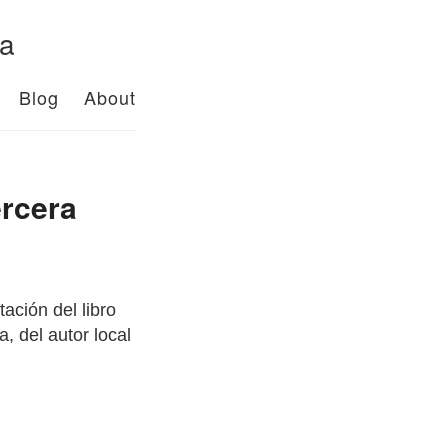
da
Blog
About
ercera
ación del libro
, del autor local