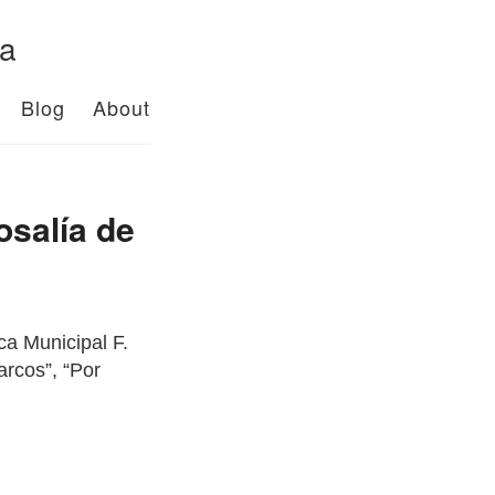
da
Blog
About
osalía de
ca Municipal F.
arcos”, “Por