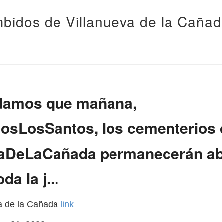
bidos de Villanueva de la Caña
damos que mañana,
osLosSantos, los cementerios 
vaDeLaCañada permanecerán ab
da la j...
va de la Cañada
link