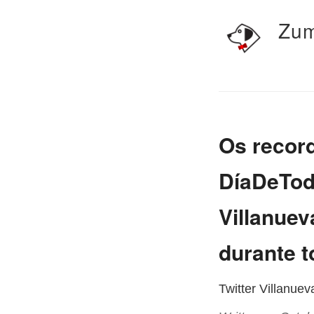
Zum
Os recor
DíaDeTod
Villanue
durante to
Twitter Villanue