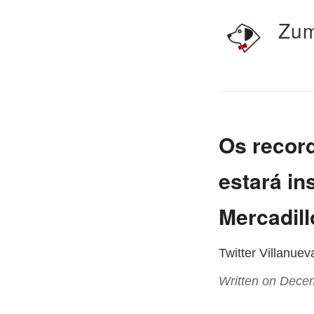
Zum
Os recor
estará in
Mercadill
Twitter Villanue
Written on Dece