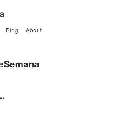
da
Blog
About
nDeSemana
..