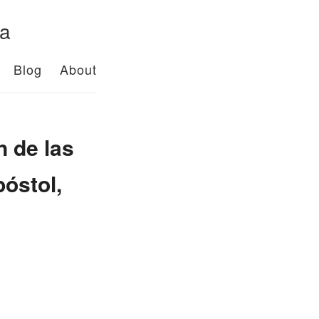
da
Blog
About
n de las
óstol,