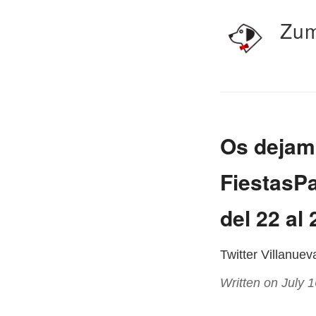
Zum
Os dejamo
FiestasPa
del 22 al 
Twitter Villanue
Written on July 