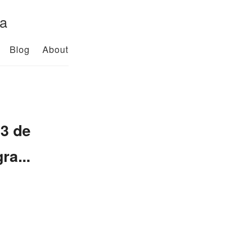
da
Blog
About
23 de
ra...