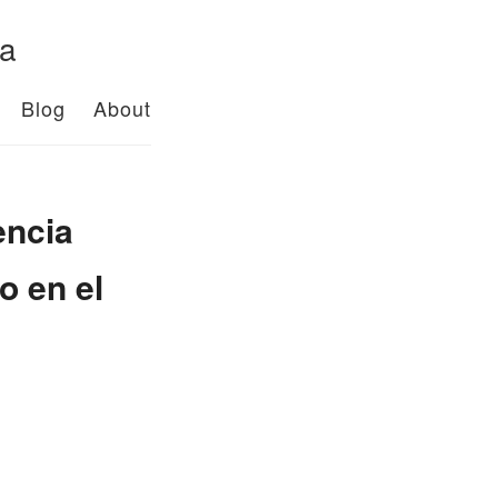
da
Blog
About
encia
o en el