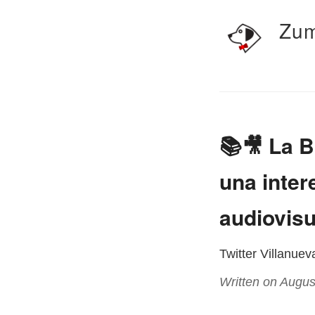
Zum
📚🎥 La B
una inter
audiovisu
Twitter Villanue
Written on Augus