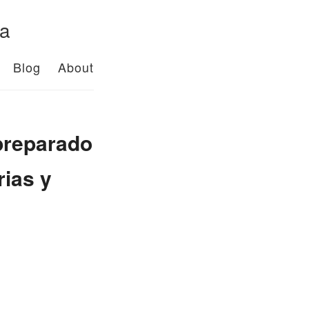
da
Blog
About
 preparado
rias y