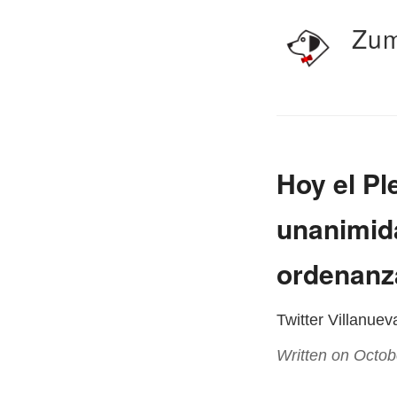
Zum
Hoy el Pl
unanimida
ordenanza
Twitter Villanue
Written on Octob