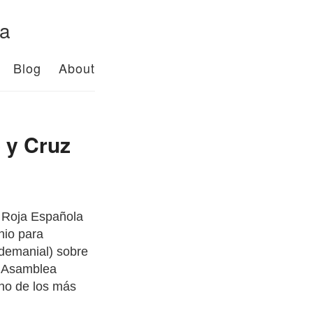
da
Blog
About
 y Cruz
z Roja Española
nio para
 demanial) sobre
la Asamblea
uno de los más