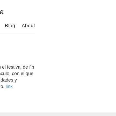
da
Blog
About
l festival de fin
culo, con el que
idades y
io.
link