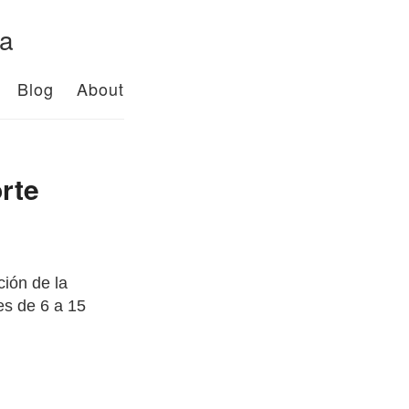
da
Blog
About
rte
ción de la
es de 6 a 15