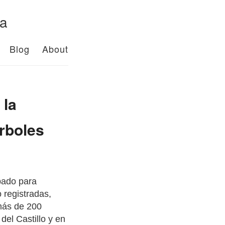
da
Blog
About
 la
árboles
bado para
o registradas,
más de 200
del Castillo y en