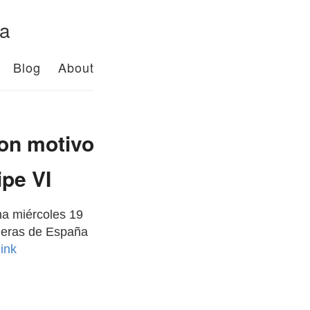
da
Blog
About
con motivo
ipe VI
na miércoles 19
nderas de España
link