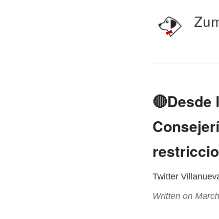
Zum
🔴Desde l
Consejerí
restricci
Twitter Villanue
Written on March