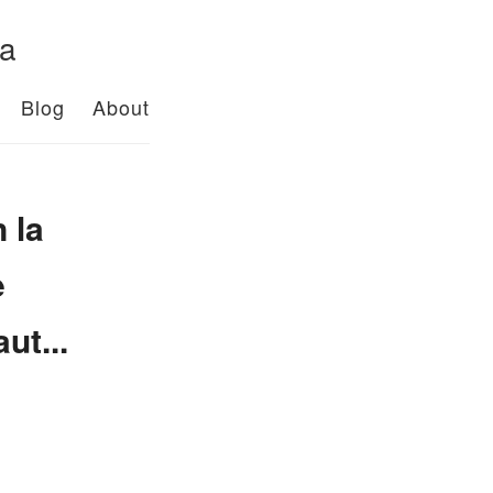
da
Blog
About
 la
e
ut...