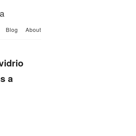
da
Blog
About
vidrio
s a