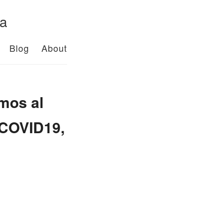
da
Blog
About
mos al
 COVID19,