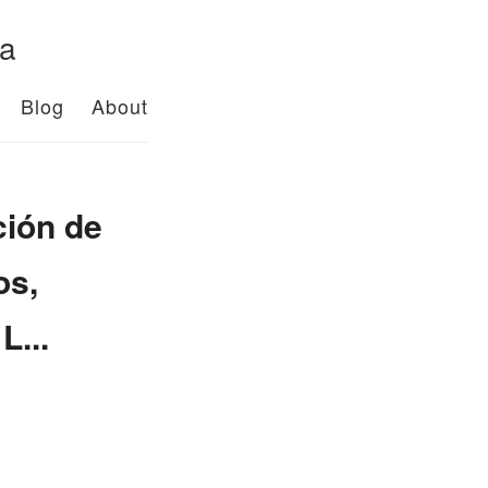
da
Blog
About
ción de
os,
L...