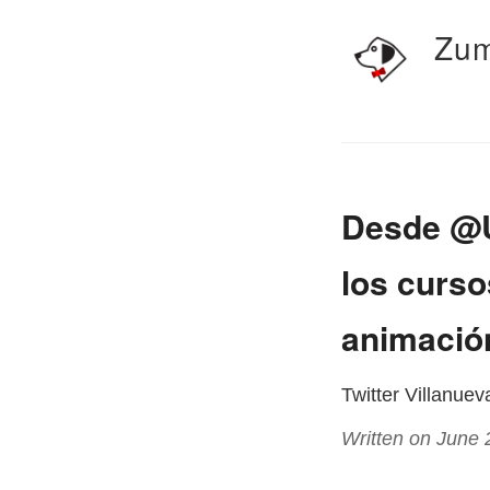
Zum
Desde @U
los curs
animación
Twitter Villanue
Written on June 