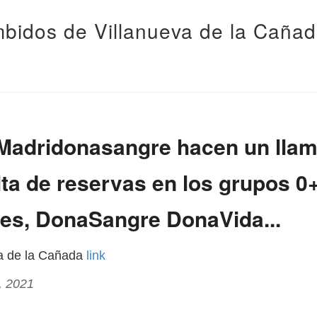
bidos de Villanueva de la Caña
adridonasangre hacen un lla
alta de reservas en los grupos 
des, DonaSangre DonaVida...
va de la Cañada
link
, 2021