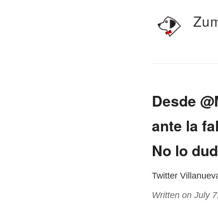
Zum
Desde @M
ante la f
No lo du
Twitter Villanue
Written on July 7