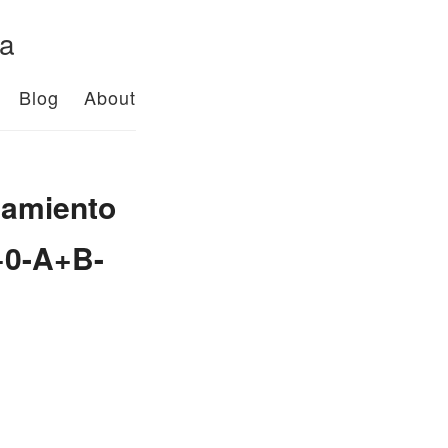
da
Blog
About
mamiento
0+0-A+B-