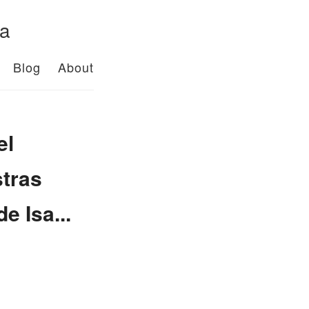
da
Blog
About
el
stras
e Isa...