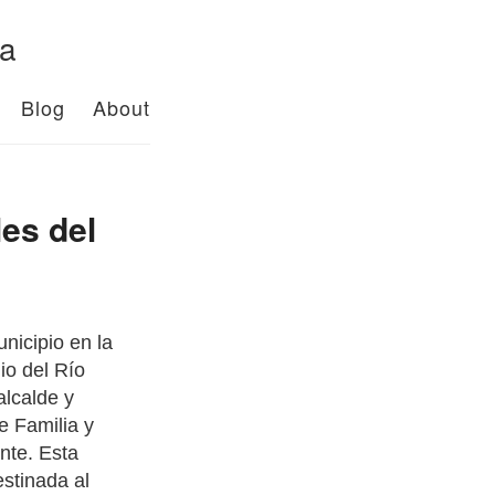
da
Blog
About
es del
unicipio en la
io del Río
alcalde y
e Familia y
nte. Esta
estinada al