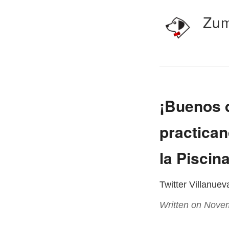
Zum
¡Buenos d
practica
la Piscin
Twitter Villanue
Written on Nove