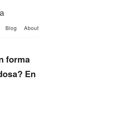
da
Blog
About
en forma
edosa? En