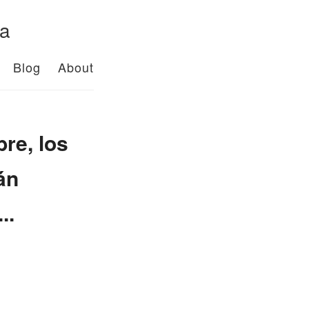
da
Blog
About
re, los
án
..