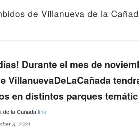
bidos de Villanueva de la Caña
ías! Durante el mes de noviemb
de VillanuevaDeLaCañada tendr
s en distintos parques temátic.
va de la Cañada
link
mber 3, 2021