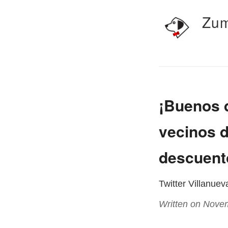
Zum
¡Buenos d
vecinos 
descuento
Twitter Villanue
Written on Nove