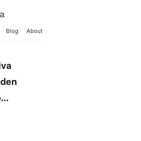
da
Blog
About
iva
eden
..