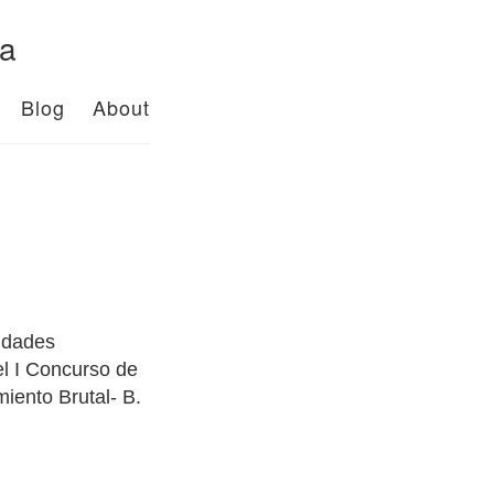
da
Blog
About
vidades
el I Concurso de
iento Brutal- B.