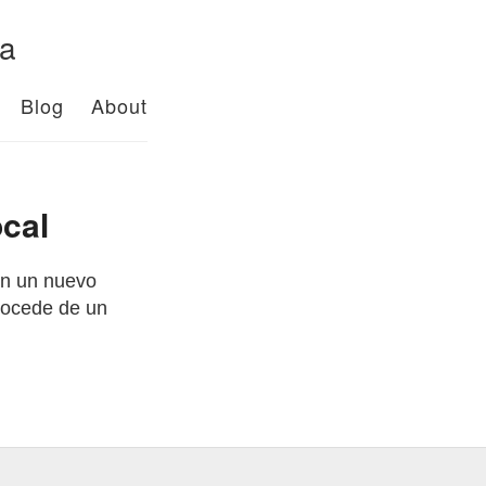
da
Blog
About
ocal
on un nuevo
procede de un