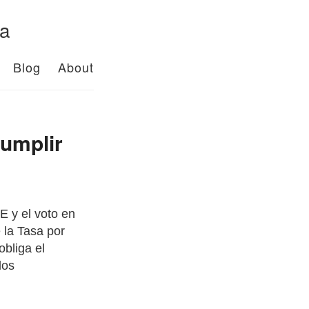
da
Blog
About
cumplir
E y el voto en
 la Tasa por
obliga el
los