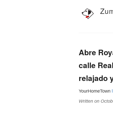
Zum
Abre Roya
calle Rea
relajado 
YourHomeTown
Written on Octob