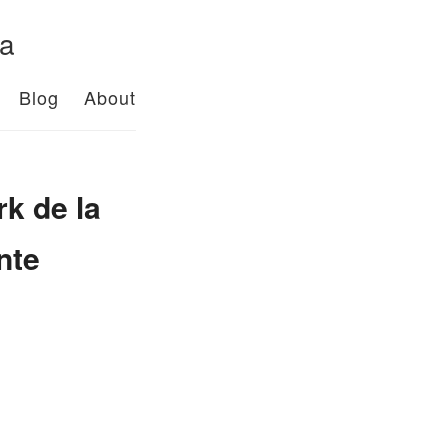
da
Blog
About
k de la
nte