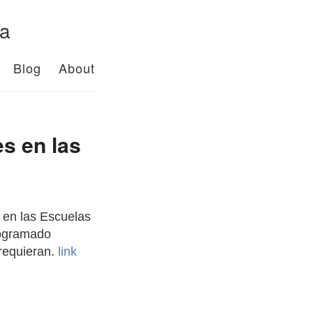
da
Blog
About
es en las
s en las Escuelas
rogramado
 requieran.
link