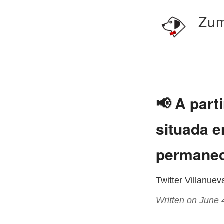
Zum
📢 A parti
situada e
permanece
Twitter Villanue
Written on June 