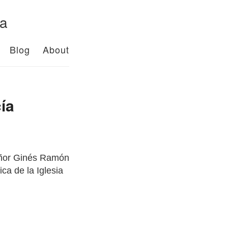
da
Blog
About
cía
señor Ginés Ramón
ca de la Iglesia