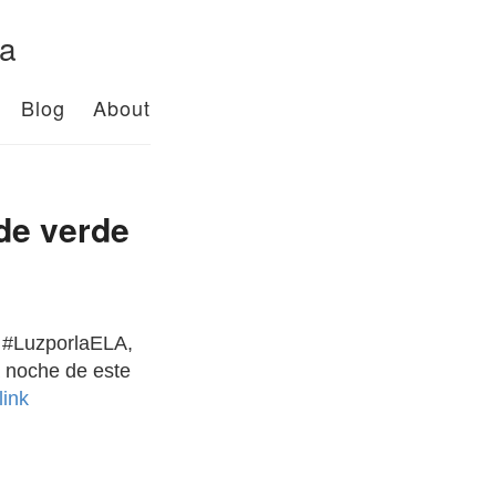
da
Blog
About
de verde
a #LuzporlaELA,
 noche de este
link